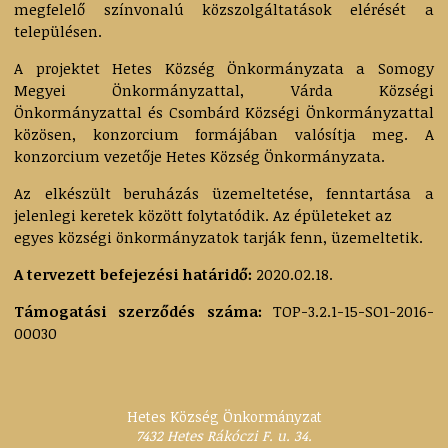
megfelelő színvonalú közszolgáltatások elérését a
településen.
A projektet Hetes Község Önkormányzata a Somogy
Megyei Önkormányzattal, Várda Községi
Önkormányzattal és Csombárd Községi Önkormányzattal
közösen, konzorcium formájában valósítja meg. A
konzorcium vezetője Hetes Község Önkormányzata.
Az elkészült beruházás üzemeltetése, fenntartása a
jelenlegi keretek között folytatódik. Az épületeket az
egyes községi önkormányzatok tarják fenn, üzemeltetik.
A tervezett befejezési határidő:
2020.02.18.
Támogatási szerződés száma:
TOP-3.2.1-15-SO1-2016-
00030
Hetes Község Önkormányzat
7432
Hetes
Rákóczi F. u. 34.