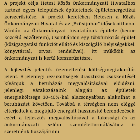
A projekt célja Hetesi Közös Önkormányzati Hivatalhoz
tartozó egyes települések épületeinek épületenergetikai
korszerűsítése. A projekt keretében Hetesen a Közös
Önkormányzati Hivatal és az „Ezüstjuhar” idősek otthona,
Várdán az Önkormányzat hivatalának épülete (benne
közcélú edzőterem), Csombárdon egy többfunkciós épület
(közigazgatási funkciót ellátó és kiszolgáló helyiségekkel,
könyvtárral, orvosi rendelővel), itt működik az
önkormányzat is kerül korszerűsítésre.
A fejlesztés jelentős üzemeltetési költségmegtakarítás
jelent. A jelenlegi rezsiköltségek drasztikus csökkentését
kívánjuk a beruházás megvalósításával előidézni,
jelenlegi várakozásaink alapján az épületek
energiaköltsége 30-40%-kal alacsonyabban alakulhat a
beruházást követően. Továbbá a térségben nem eléggé
elterjedtek a megújuló energiát hasznosító berendezések,
ezért a fejlesztés megvalósításával a lakossági és az
önkormányzati szféra szemléletformálásához is
szeretnénk hozzájárulni.