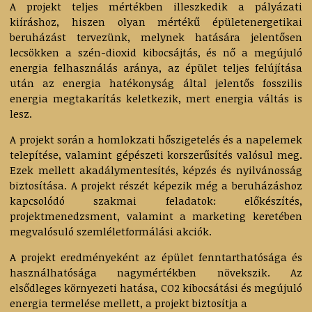
A projekt teljes mértékben illeszkedik a pályázati
kiíráshoz, hiszen olyan mértékű épületenergetikai
beruházást tervezünk, melynek hatására jelentősen
lecsökken a szén-dioxid kibocsájtás, és nő a megújuló
energia felhasználás aránya, az épület teljes felújítása
után az energia hatékonyság által jelentős fosszilis
energia megtakarítás keletkezik, mert energia váltás is
lesz.
A projekt során a homlokzati hőszigetelés és a napelemek
telepítése, valamint gépészeti korszerűsítés valósul meg.
Ezek mellett akadálymentesítés, képzés és nyilvánosság
biztosítása. A projekt részét képezik még a beruházáshoz
kapcsolódó szakmai feladatok: előkészítés,
projektmenedzsment, valamint a marketing keretében
megvalósuló szemléletformálási akciók.
A projekt eredményeként az épület fenntarthatósága és
használhatósága nagymértékben növekszik. Az
elsődleges környezeti hatása, CO2 kibocsátási és megújuló
energia termelése mellett, a projekt biztosítja a