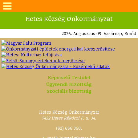
Hetes Község Önkormányzat
2026. Augusztus 09. Vasárnap, Emőd
Képviselő Testület
Ügyrendi Bizottság
Szociális bizottság
Hetes Község Önkormányzat
7432
Hetes
Rákóczi F. u. 34.
(82) 686 360
,