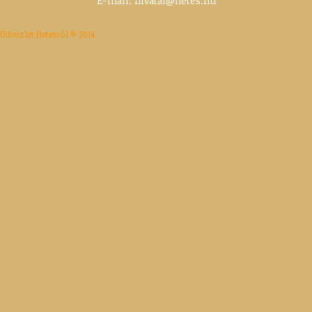
E-mail:
hivatal@hetes.hu
Üdvözlet Hetesről © 2014