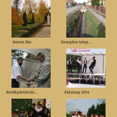
Hetesi ősz
Komplex települési vízrendezési program
Kerékpártároló átadása
Falunap 2014