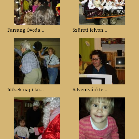
Farsang Óvoda 2014
Szüreti felvonulás 2014.
Idősek napi köszöntő 2014.11.15.
Adventváró teadélután az óvodában 2014. 11. 28.