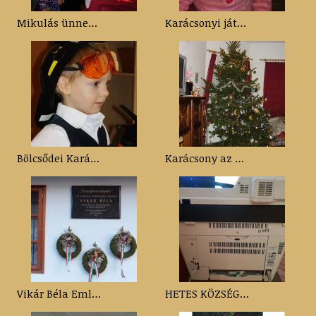
Mikulás ünnepség az óvodában 2014.12.05.
Karácsonyi játszóház Hetes, 2014.12.13.
Bölcsődei Karácsony 2014.
Karácsony az Ezüstjuhar Nyugdíjasházban 2014.
Vikár Béla Emlékünnepség
HETES KÖZSÉG ÖNKORMÁNYZATA ASP KÖZPONTHOZ VALÓ CSATLAKOZÁSA